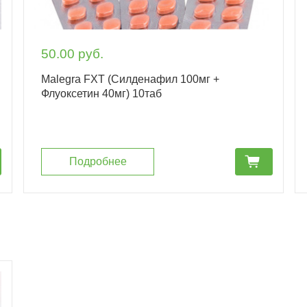
50.00 руб.
Malegra FXT (Силденафил 100мг +
Флуоксетин 40мг) 10таб
cart_fill
Подробнее