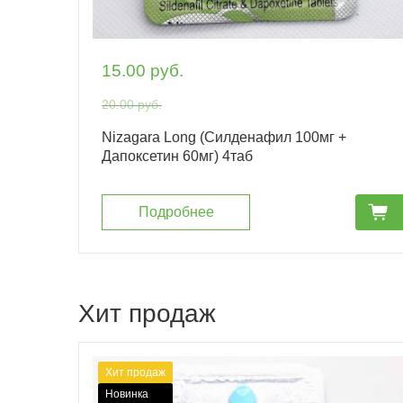
15.00 руб.
20.00 руб.
Nizagara Long (Силденафил 100мг +
Дапоксетин 60мг) 4таб
cart_fill
Подробнее
Хит продаж
Хит продаж
Новинка