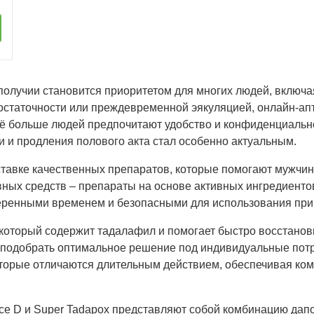
получии становится приоритетом для многих людей, включая
остаточности или преждевременной эякуляцией, онлайн-ап
всё больше людей предпочитают удобство и конфиденциально
 и продления полового акта стал особенно актуальным.
ставке качественных препаратов, которые помогают мужчин
ых средств – препараты на основе активных ингредиентов
еренными временем и безопасными для использования при
, который содержит тадалафил и помогает быстро восстанов
 подобрать оптимальное решение под индивидуальные потре
, которые отличаются длительным действием, обеспечивая 
rce D и Super Tadapox представляют собой комбинацию да