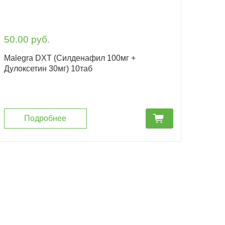
50.00 руб.
Malegra DXT (Силденафил 100мг +
Дулоксетин 30мг) 10таб
cart_fill
Подробнее