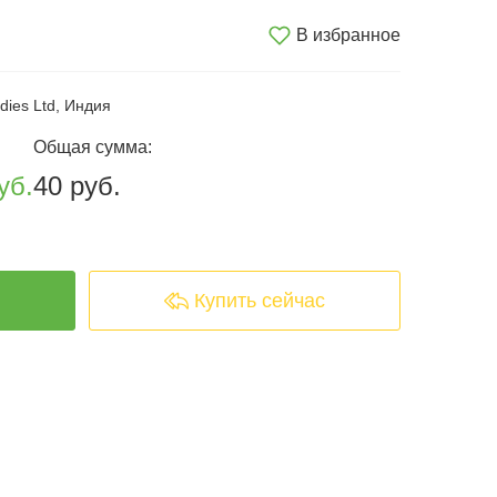
В избранное
dies Ltd, Индия
Общая сумма:
уб.
40 руб.
arrowshape_turn_up_left_2
Купить сейчас