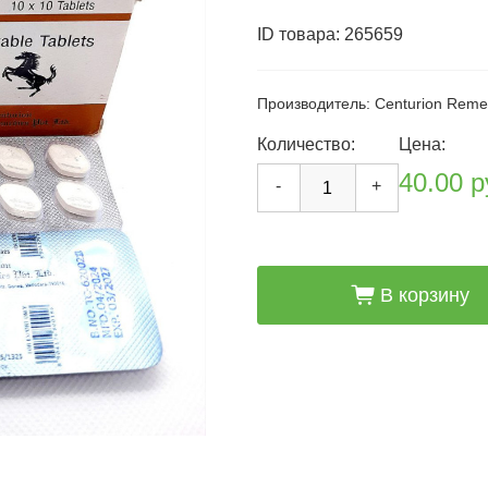
ID товара:
265659
Производитель: Centurion Reme
Количество:
Цена:
40.00 р
-
+
cart_fill
В корзину