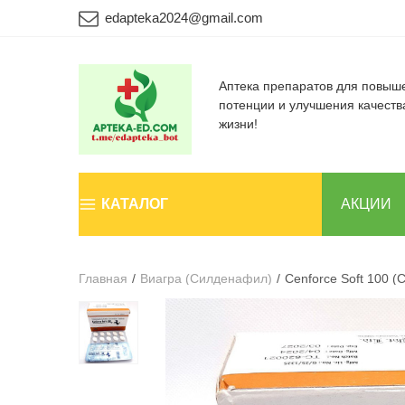
edapteka2024@gmail.com
Аптека препаратов для повыш
потенции и улучшения качеств
жизни!
КАТАЛОГ
АКЦИИ
Главная
/
Виагра (Силденафил)
/
Cenforce Soft 100 