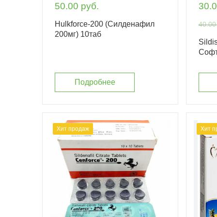
50.00 руб.
30.0
Hulkforce-200 (Силденафил
40.00
200мг) 10таб
Sild
Софт
Подробнее
Хит продаж
Хит п