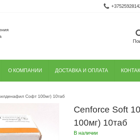
+3752592814
ения
а
По
О КОМПАНИИ
ДОСТАВКА И ОПЛАТА
КОНТА
(Силденафил Софт 100мг) 10таб
Cenforce Soft 
100мг) 10таб
В наличии