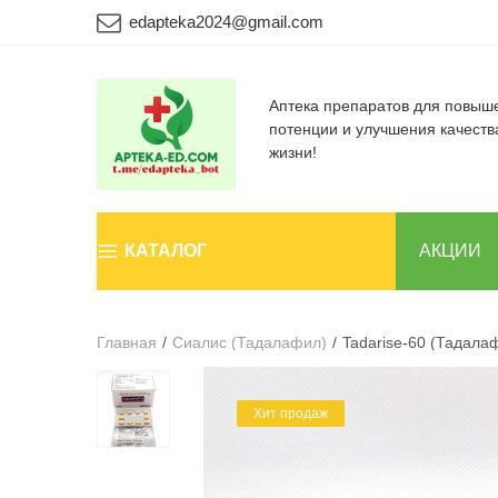
edapteka2024@gmail.com
Аптека препаратов для повыш
потенции и улучшения качеств
жизни!
КАТАЛОГ
АКЦИИ
Главная
/
Сиалис (Тадалафил)
/
Tadarise-60 (Тадала
Хит продаж