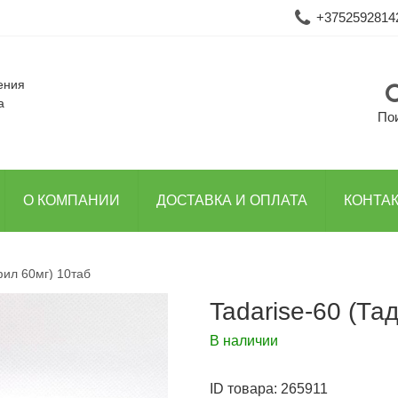
+3752592814
ения
а
По
О КОМПАНИИ
ДОСТАВКА И ОПЛАТА
КОНТА
фил 60мг) 10таб
Tadarise-60 (Та
В наличии
ID товара:
265911