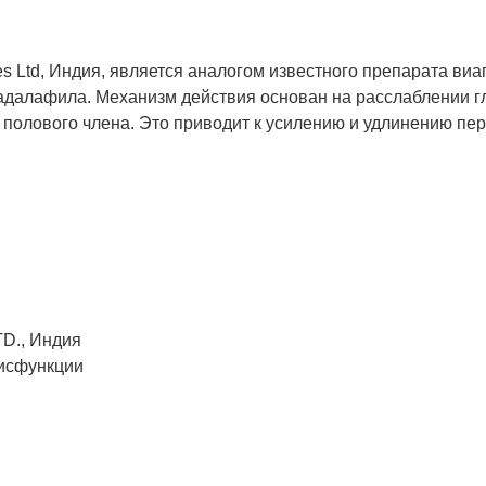
es Ltd, Индия, является аналогом известного препарата виа
адалафила. Механизм действия основан на расслаблении гл
 полового члена. Это приводит к усилению и удлинению пе
TD., Индия
дисфункции