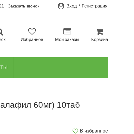
21
Вход
/
Регистрация
Заказать звонок
иск
Избранное
Мои заказы
Корзина
КТЫ
далафил 60мг) 10таб
В избранное