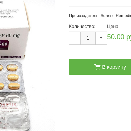
Производитель: Sunrise Remedi
Количество:
Цена:
50.00 р
-
+
cart_fill
В корзину