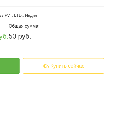
es PVT. LTD., Индия
Общая сумма:
уб.
50 руб.
arrowshape_turn_up_left_2
Купить сейчас