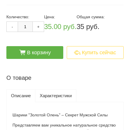
Количество:
Цена:
Общая сумма:
35.00 руб.
35 руб.
-
+
cart_fill
arrowshape_turn_up_left_2
В корзину
Купить сейчас
О товаре
Описание
Характеристики
Шарики "Золотой Олень" – Секрет Мужской Силы
Представляем вам уникальное натуральное средство